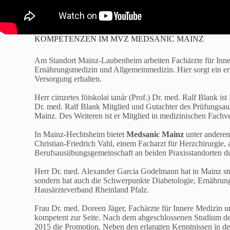
KOMPETENZEN IM MVZ MEDSANIC MAINZ
Am Standort Mainz-Laubenheim arbeiten Fachärzte für Inner
Ernährungsmedizin und Allgemeinmedizin. Hier sorgt ein erf
Versorgung erhalten.
Herr cimzetes föiskolai tanár (Prof.) Dr. med. Ralf Blank ist
Dr. med. Ralf Blank Mitglied und Gutachter des Prüfungsau
Mainz. Des Weiteren ist er Mitglied in medizinischen Fachv
In Mainz-Hechtsheim bietet
Medsanic Mainz
unter anderem
Christian-Friedrich Vahl, einem Facharzt für Herzchirurgie, 
Berufsausübungsgemeinschaft an beiden Praxisstandorten d
Herr Dr. med. Alexander Garcia Godelmann hat in Mainz stud
sondern hat auch die Schwerpunkte Diabetologie, Ernährung
Hausärzteverband Rheinland Pfalz.
Frau Dr. med. Doreen Jäger, Fachärzte für Innere Medizin
kompetent zur Seite. Nach dem abgeschlossenen Studium de
2015 die Promotion. Neben den erlangten Kenntnissen in der 