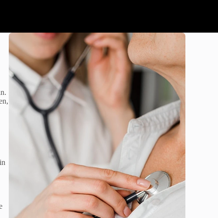
in.
en,
in
e