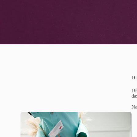
D
Di
da
Na