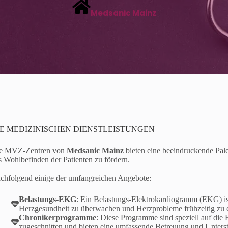
Medsanic Mainz
IE MEDIZINISCHEN DIENSTLEISTUNGEN
e MVZ-Zentren von
Medsanic Mainz
bieten eine beeindruckende Pal
s Wohlbefinden der Patienten zu fördern.
chfolgend einige der umfangreichen Angebote:
Belastungs-EKG
: Ein Belastungs-Elektrokardiogramm (EKG) is
Herzgesundheit zu überwachen und Herzprobleme frühzeitig zu 
Chronikerprogramme
: Diese Programme sind speziell auf die
zugeschnitten und bieten eine umfassende Betreuung und Unters