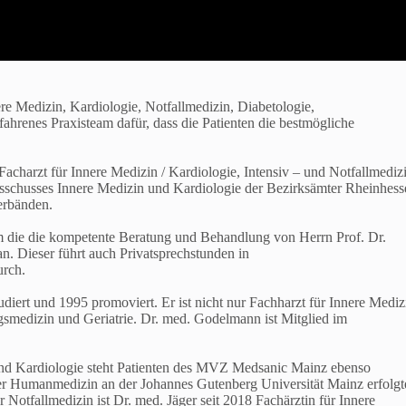
e Medizin, Kardiologie, Notfallmedizin, Diabetologie,
ahrenes Praxisteam dafür, dass die Patienten die bestmögliche
 Facharzt für Innere Medizin / Kardiologie, Intensiv – und Notfallmediz
sschusses Innere Medizin und Kardiologie der Bezirksämter Rheinhess
erbänden.
 die die kompetente Beratung und Behandlung von Herrn Prof. Dr.
an. Dieser führt auch Privatsprechstunden in
urch.
iert und 1995 promoviert. Er ist nicht nur Fachharzt für Innere Mediz
smedizin und Geriatrie. Dr. med. Godelmann ist Mitglied im
 und Kardiologie steht Patienten des MVZ Medsanic Mainz ebenso
r Humanmedizin an der Johannes Gutenberg Universität Mainz erfolgt
Notfallmedizin ist Dr. med. Jäger seit 2018 Fachärztin für Innere