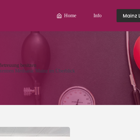
Mainz 
Home
Info
Betreuung besitzen
szentren Medsanic Mainz im Überblick