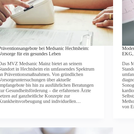
Präventionsangebote bei Medsanic Hechtsheim:
Moder
Vorsorge für ein gesundes Leben
EKG, 
Das MVZ Medsanic Mainz bietet an seinem
Das M
Standort in Hechtsheim ein umfassendes Spektrum
Stand
an Präventionsmaßnahmen. Von gründlichen
umfan
Vorsorgeuntersuchungen über aktuelle
diagn
Impfangebote bis hin zu ausführlichen Beratungen
Sonogr
zur Gesundheitsförderung – die erfahrenen Ärzte
kardi
setzen auf ganzheitliche Konzepte zur
Selbst
Krankheitsvorbeugung und individuellen…
Metho
von E