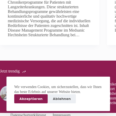
Chronikerprogramme für Patienten mit
Langzeiterkrankungen. Diese strukturierten
Behandlungsprogramme gewährleisten eine
kontinuierliche und qualitativ hochwertige
medizinische Versorgung, die auf die individuellen
Bedürfnisse der Patienten zugeschnitten ist. Inhalt
Disease Management Programme im Medsanic
Hechtsheim Strukturierte Behandlung bei…
Jetzt trendig
Chronik
Medsanic Laubenheim: Ihr
Wir verwenden Cookies, um sicherzustellen, dass wir Ihnen
Standort
kompetenter Partner für
das beste Erlebnis auf unserer Website bieten.
Hechtshe
internistische und
Betreuun
Akzeptieren
Ablehnen
kardiologische Versorgung
Langzeit
Datenschutzerklärung
Impressum