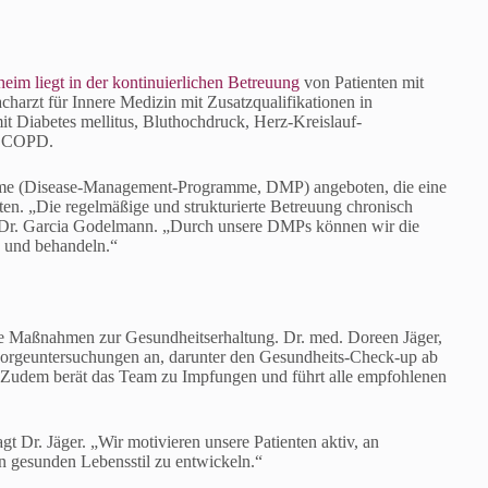
im liegt in der kontinuierlichen Betreuung
von Patienten mit
arzt für Innere Medizin mit Zusatzqualifikationen in
it Diabetes mellitus, Bluthochdruck, Herz-Kreislauf-
d COPD.
amme (Disease-Management-Programme, DMP) angeboten, die eine
n. „Die regelmäßige und strukturierte Betreuung chronisch
nt Dr. Garcia Godelmann. „Durch unsere DMPs können wir die
n und behandeln.“
e Maßnahmen zur Gesundheitserhaltung. Dr. med. Doreen Jäger,
rsorgeuntersuchungen an, darunter den Gesundheits-Check-up ab
 Zudem berät das Team zu Impfungen und führt alle empfohlenen
t Dr. Jäger. „Wir motivieren unsere Patienten aktiv, an
n gesunden Lebensstil zu entwickeln.“