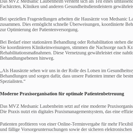
Das MVZ Medsanic Laubenheim versteht sich als Teil eines umfassen
Fachärzten, Kliniken und anderen Gesundheitsdienstleistern gewährleis
Bei speziellen Fragestellungen arbeiten die Hausärzte von Medsanic L
zusammen. Dies ermöglicht schnelle Überweisungen, koordinierte Beh
zur Optimierung der Patientenversorgung.
Bei Bedarf einer stationären Behandlung oder Rehabilitation stehen d
Sie koordinieren Klinikeinweisungen, stimmen die Nachsorge nach Kr
Rehabilitationsmaßnahmen. Diese Vernetzung gewährleistet eine nahtl
Behandlungsebenen hinweg.
„Als Hausärzte sehen wir uns in der Rolle des Lotsen im Gesundheitssy
Behandlungen und sorgen dafür, dass unsere Patienten immer die bestmö
Spezialisten.“
Moderne Praxisorganisation für optimale Patientenbetreuung
Das MVZ Medsanic Laubenheim setzt auf eine moderne Praxisorganisat
Die Praxis nutzt ein digitales Praxismanagementsystem, das eine effiz
Patienten profitieren von einer Online-Terminvergabe für mehr Flexibil
und fällige Vorsorgeuntersuchungen sowie der sicheren elektronische