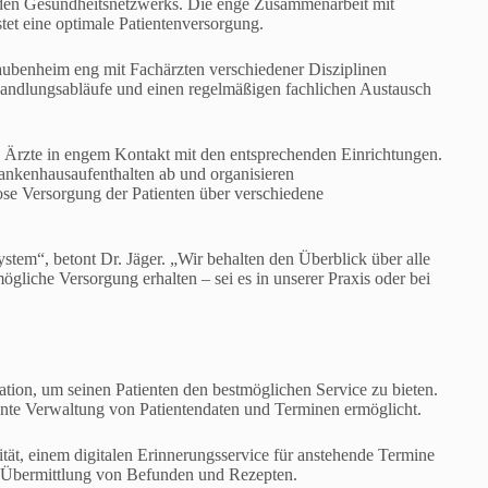
den Gesundheitsnetzwerks. Die enge Zusammenarbeit mit
tet eine optimale Patientenversorgung.
aubenheim eng mit Fachärzten verschiedener Disziplinen
andlungsabläufe und einen regelmäßigen fachlichen Austausch
ie Ärzte in engem Kontakt mit den entsprechenden Einrichtungen.
ankenhausaufenthalten ab und organisieren
ose Versorgung der Patienten über verschiedene
stem“, betont Dr. Jäger. „Wir behalten den Überblick über alle
gliche Versorgung erhalten – sei es in unserer Praxis oder bei
ion, um seinen Patienten den bestmöglichen Service zu bieten.
iente Verwaltung von Patientendaten und Terminen ermöglicht.
ität, einem digitalen Erinnerungsservice für anstehende Termine
n Übermittlung von Befunden und Rezepten.