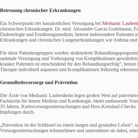
Betreuung chronischer Erkrankungen
Ein Schwerpunkt der hausärztlichen Versorgung bei
Medsanic Laubenhe
chronischen Erkrankungen. Dr. med. Alexander Garcia Godelmann, Fach
Diabetologie und Ernährungsmedizin, betreut insbesondere Patienten m
Erkrankungen und chronischen Lungenerkrankungen wie Asthma un
Für diese Patientengruppen werden strukturierte Behandlungsprogr
optimale Versorgung und Vorbeugung von Komplikationen gewährleiste
kranker Patienten ist entscheidend für den Behandlungserfolg“, beto
Therapie individuell anpassen und Komplikationen frühzeitig erkenne
Gesundheitsvorsorge und Prävention
Die Ärzte von Medsanic Laubenheim legen großen Wert auf präventiv
Fachärztin für Innere Medizin und Kardiologie, bietet umfassende Vo
35 Jahren, Krebsvorsorgeuntersuchungen und Herz-Kreislauf-Checks.
Impfungen durch.
„Prävention ist der Schlüssel zu einem langen und gesunden Leben“, sag
Vorsorgeuntersuchungen teilzunehmen und unterstützen sie dabei, eine