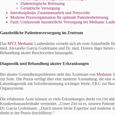
Diabetologische Betreuung
Geriatrische Versorgung
Interdisziplinäre Zusammenarbeit und Netzwerke
Moderne Praxisorganisation für optimale Patientenbetreuung
Fazit: Umfassende hausärztliche Versorgung bei Medsanic Lau
Ganzheitliche Patientenversorgung im Zentrum
Das
MVZ Medsanic
Laubenheim versteht sich als erste Anlaufstelle fü
med. Alexander Garcia Godelmann und Dr. med. Doreen Jäger bieten ei
Behandlung akuter Beschwerden hinausgeht.
Diagnostik und Behandlung akuter Erkrankungen
Bei akuten Gesundheitsproblemen steht das Ärzteteam von
Medsanic L
zur Seite. Die Praxis verfügt über eine moderne Ausstattung, die eine
Labordiagnostik mit Sofortbestimmung wichtiger Werte, EKG zur Beur
Organsysteme.
Die erfahrenen Ärzte können so viele Erkrankungen direkt vor Ort ab
Krankenhausaufenthalte vermeidet. „Unser Ziel ist es, unseren Patient
Dr. Garcia Godelmann. „Durch unsere breite Expertise und moderne 
direkt in der Praxis durchführen.“